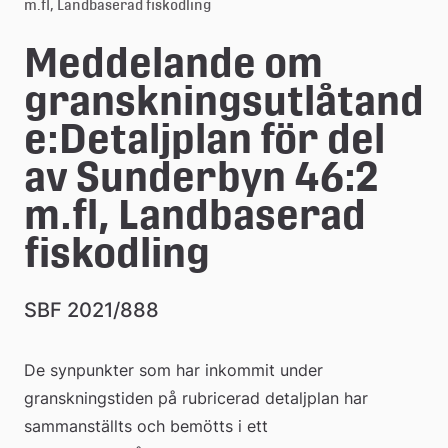
e
m.fl, Landbaserad fiskodling
å
Meddelande om 
k
granskningsutlåtand
o
e:Detaljplan för del 
m
av Sunderbyn 46:2 
m
m.fl, Landbaserad 
u
fiskodling
n
SBF 2021/888
De synpunkter som har inkommit under 
granskningstiden på rubricerad detaljplan har 
sammanställts och bemötts i ett 