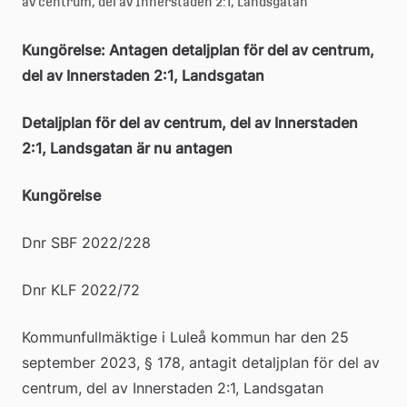
av centrum, del av Innerstaden 2:1, Landsgatan
e
Kungörelse: Antagen detaljplan för del av centrum, 
å
del av Innerstaden 2:1, Landsgatan
k
o
Detaljplan för del av centrum, del av Innerstaden 
2:1, Landsgatan är nu antagen
m
m
Kungörelse
u
Dnr SBF 2022/228
n
Dnr KLF 2022/72
Kommunfullmäktige i Luleå kommun har den 25 
september 2023, § 178, antagit detaljplan för del av 
centrum, del av Innerstaden 2:1, Landsgatan