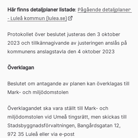
Här finns detaljplaner listade
: 
Pågående detaljplaner 
Länk 
- Luleå kommun (lulea.se)
till 
Protokollet över beslutet justeras den 3 oktober 
extern 
2023 och tillkännagivande av justeringen anslås på 
webbplats
kommunens anslagstavla den 4 oktober 2023
Överklagan
Beslutet om antagande av planen kan överklagas till 
Mark- och miljödomstolen
Överklagandet ska vara ställt till Mark- och 
miljödomstolen vid Umeå tingsrätt, men skickas till 
Stadsbyggnadsförvaltningen, Bangårdsgatan 12, 
972 35 Luleå eller via e-post 