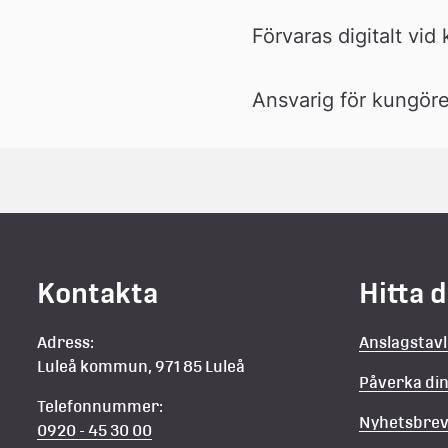
Förvaras digitalt vi
Ansvarig för kungöre
Kontakta
Hitta 
Adress:
Anslagstav
Luleå kommun, 971 85 Luleå
Påverka d
Telefonnummer:
Nyhetsbre
0920 - 45 30 00