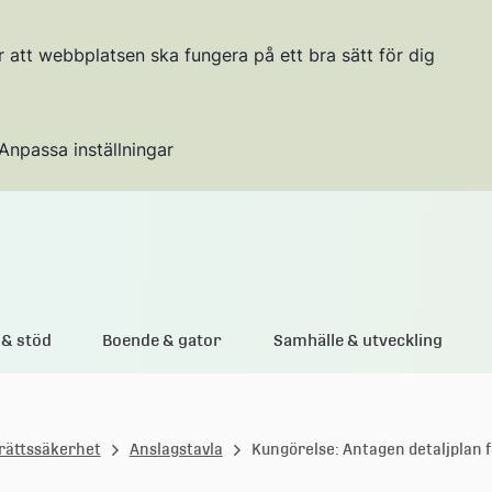
r att webbplatsen ska fungera på ett bra sätt för dig
Anpassa inställningar
Gå till innehållet
& stöd
Boende & gator
Samhälle & utveckling
rättssäkerhet
Anslagstavla
Kungörelse: Antagen detaljplan f