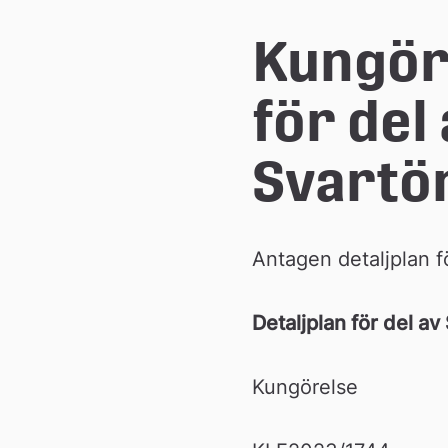
e
Kungöre
å
för del
k
Svartö
o
Antagen detaljplan f
m
Detaljplan för del a
m
Kungörelse
u