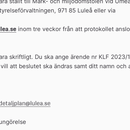
a ställt till Mark- och miljödomstolen vid Umeå 
yrelseförvaltningen, 971 85 Luleå eller via
lea.se
 inom tre veckor från att protokollet ans
ra skriftligt. Du ska ange ärende nr KLF 2023/17
 vill att beslutet ska ändras samt ditt namn och
detaljplan@lulea.se
kungörelse