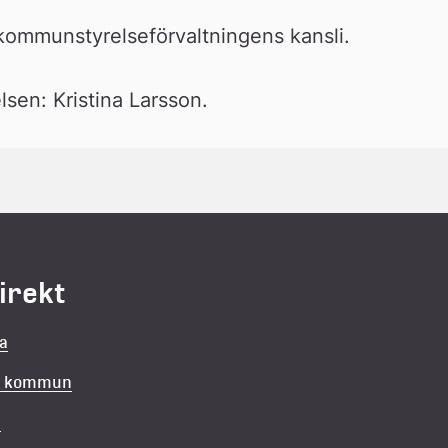
d kommunstyrelseförvaltningens kansli.
lsen: Kristina Larsson.
direkt
la
in kommun
v