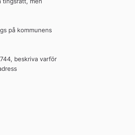
tingsrätt, men 
logs på kommunens 
44, beskriva varför 
 adress