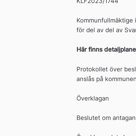
n
KLF2023/1744
Kommunfullmäktige i
för del av del av Sv
Här finns detaljplane
Protokollet över bes
anslås på kommunen
Överklagan
Beslutet om antagand