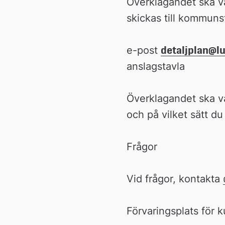
Överklagandet ska var
skickas till kommunst
e-post 
detaljplan@lu
anslagstavla
Överklagandet ska va
och på vilket sätt du
Frågor
Vid frågor, kontakta 
Förvaringsplats för 