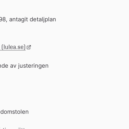
 antagit detaljplan 
(lulea.se)
Länk 
till 
extern 
de av justeringen 
webbplats
jödomstolen