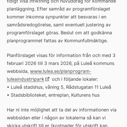
tidigt visa inriktning och huvuddrag för kommande 
planläggning. Efter samråd av programförslaget 
kommer inkomna synpunkter att besvaras i en 
samrådsredogörelse, samt eventuell justering av 
programförslaget göras. Beslut om att godkänna 
planprogrammet fattas av Kommunfullmäktige.
Planförslaget visas för information från och med 3 
februari 2026 till 3 mars 2026, på Luleå kommuns 
webbsida, 
www.lulea.se/planprogram-
Länk 
 och i följande lokaler: 
luleaindustripark
• Luleå stadshus, våning 5, Rådstugatan 11 Luleå
till 
• Stadsbiblioteket, entreplan, Kulturens hus
extern 
webbplats
Har ni inte möjlighet att ta del av informationen via 
webbsidan eller i någon av lokalerna så kan vi 
skicka utskrift till er (kostnader för utskrift kan 