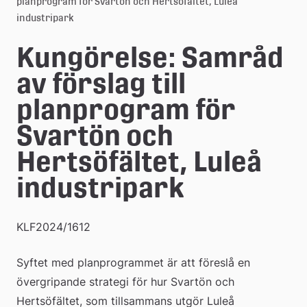
planprogram för Svartön och Hertsöfältet, Luleå
e
industripark
å
Kungörelse: Samråd 
k
av förslag till 
o
planprogram för 
m
Svartön och 
m
Hertsöfältet, Luleå 
u
industripark
n
KLF2024/1612
Syftet med planprogrammet är att föreslå en 
övergripande strategi för hur Svartön och 
Hertsöfältet, som tillsammans utgör Luleå 