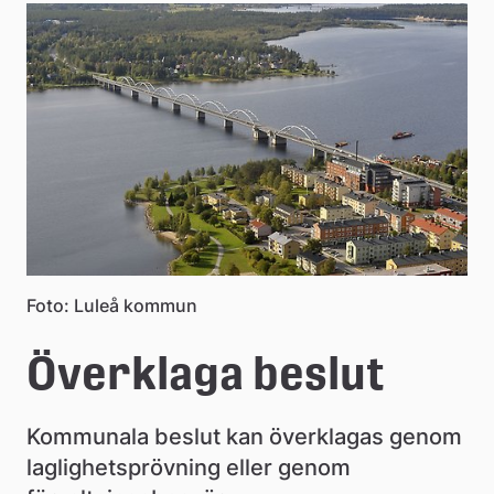
e
å
k
o
m
m
u
n
Foto: Luleå kommun
Överklaga beslut
Kommunala beslut kan överklagas genom 
laglighetsprövning eller genom 