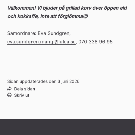
Välkommen! Vi bjuder på grillad korv över öppen eld 
till
och kokkaffe, inte att förglömma
😉
extern
Samordnare: Eva Sundgren, 
, 070 338 96 95
eva.sundgren.mangi@lulea.se
webbplats
Sidan uppdaterades den 3 juni 2026
Dela sidan
Skriv ut