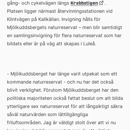
gång- och cykelvägen längs 
Länk
. 
Krabbstigen
Platsen ligger närmast återvinningsstationen vid 
Klintvägen på Kallkällan. Invigning hålls för 
till
Mjölkuddsbergets naturreservat – men blir samtidigt 
en samlingsinvigning för flera naturreservat som har 
extern
bildats eller är på väg att skapas i Luleå.
webbplats
- Mjölkuddsberget har länge varit utpekat som ett 
kommande naturreservat - och nu har det också 
blivit verklighet. Förutom Mjölkuddsberget har den 
politiska majoriteten också fattat beslut om att bilda 
ytterligare sex naturreservat för att långsiktigt säkra 
såväl naturvärden som lättillgängliga 
friluftsområden. Jag är väldigt stolt över att vi nu 