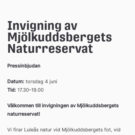
e
å
Invigning av 
k
Mjölkuddsbergets 
o
Naturreservat 
m
m
Pressinbjudan
u
Datum:
 torsdag 4 juni 
n
Tid:
 17.30–19.00
Välkommen till invigningen av Mjölkuddsbergets 
naturreservat!
Vi firar Luleås natur vid Mjölkuddsbergets fot, vid 