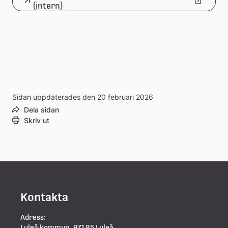
Länk
(intern)
till
extern
webbplats
Sidan uppdaterades den 20 februari 2026
Dela sidan
Skriv ut
Kontakta
Adress:
Luleå kommun, 971 85 Luleå