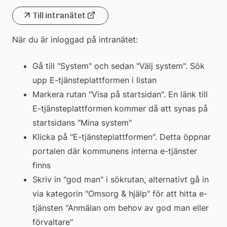
Till intranätet
Länk
När du är inloggad på intranätet:
till
extern
Gå till "System" och sedan "Välj system". Sök 
webbplats
upp E-tjänsteplattformen i listan
Markera rutan "Visa på startsidan". En länk till 
E-tjänsteplattformen kommer då att synas på 
startsidans "Mina system"
Klicka på "E-tjänsteplattformen". Detta öppnar 
portalen där kommunens interna e-tjänster 
finns
Skriv in "god man" i sökrutan, alternativt gå in 
via kategorin "Omsorg & hjälp" för att hitta e-
tjänsten "Anmälan om behov av god man eller 
förvaltare"