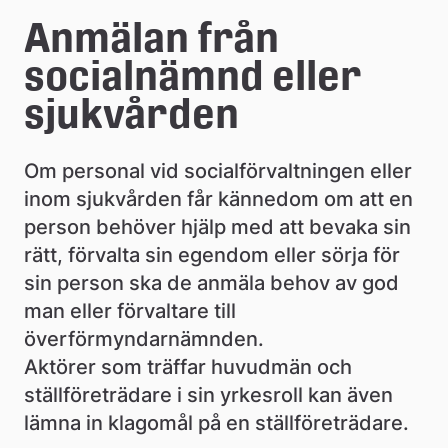
e
Anmälan från 
å
socialnämnd eller 
k
sjukvården
o
m
Om personal vid socialförvaltningen eller 
m
inom sjukvården får kännedom om att en 
person behöver hjälp med att bevaka sin 
u
rätt, förvalta sin egendom eller sörja för 
n
sin person ska de anmäla behov av god 
man eller förvaltare till 
överförmyndarnämnden.
Aktörer som träffar huvudmän och 
ställföreträdare i sin yrkesroll kan även 
lämna in klagomål på en ställföreträdare.